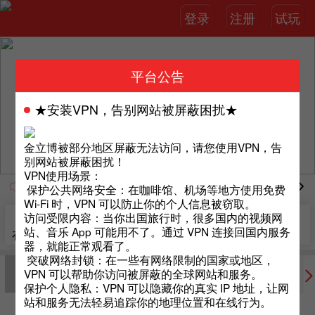
登录
注册
试玩
平台公告
★安装VPN，告别网站被屏蔽困扰★
金立博被部分地区屏蔽无法访问，请您使用VPN，告
别网站被屏蔽困扰！
VPN使用场景：
由于近期有不法份子利用恶意手段拦截我司网址，如您访
保护公共网络安全：在咖啡馆、机场等地方使用免费
Wi-Fi 时，VPN 可以防止你的个人信息被窃取。
访问受限内容：当你出国旅行时，很多国内的视频网
站、音乐 App 可能用不了。通过 VPN 连接回国内服务
在线客服
我的推荐
额度转换
提现
充值
器，就能正常观看了。
突破网络封锁：在一些有网络限制的国家或地区，
VPN 可以帮助你访问被屏蔽的全球网站和服务。
体育
真人
棋牌
彩票
电子
保护个人隐私：VPN 可以隐藏你的真实 IP 地址，让网
站和服务无法轻易追踪你的地理位置和在线行为。